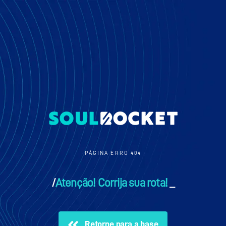
PÁGINA ERRO 404
/
Atenção! Corrija sua rota!
_
Retorne para a base