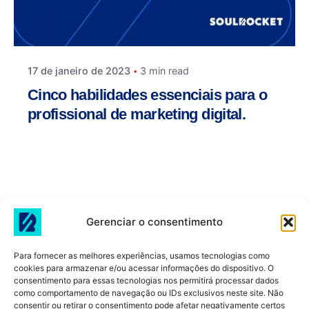
17 de janeiro de 2023
3 min read
Cinco habilidades essenciais para o
profissional de marketing digital.
O marketing de relacionamento permite
entregar valor e criar rotas de comunicação
personalizadas para falar com o cliente. Saiba
mais!
Dicas
Digital
Marketing
Gerenciar o consentimento
Read More
Para fornecer as melhores experiências, usamos tecnologias como
cookies para armazenar e/ou acessar informações do dispositivo. O
consentimento para essas tecnologias nos permitirá processar dados
como comportamento de navegação ou IDs exclusivos neste site. Não
consentir ou retirar o consentimento pode afetar negativamente certos