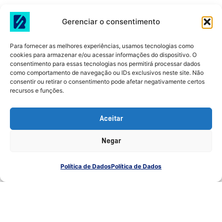
A Inteligência Artificial está cada vez mais
presente, em todos os sentidos. Mas e no
Gerenciar o consentimento
Marketing Digital, qual é seu impacto?
Para fornecer as melhores experiências, usamos tecnologias como
blog
cookies para armazenar e/ou acessar informações do dispositivo. O
consentimento para essas tecnologias nos permitirá processar dados
como comportamento de navegação ou IDs exclusivos neste site. Não
Read More
consentir ou retirar o consentimento pode afetar negativamente certos
recursos e funções.
Aceitar
Negar
Política de Dados
Política de Dados