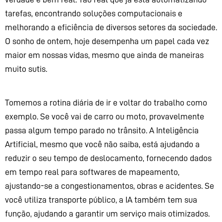
tarefas, encontrando soluções computacionais e
melhorando a eficiência de diversos setores da sociedade.
O sonho de ontem, hoje desempenha um papel cada vez
maior em nossas vidas, mesmo que ainda de maneiras
muito sutis.
Tomemos
a rotina diária de
ir e voltar do trabalho
como
exemplo. Se você
vai de carro ou moto
, provavelmente
passa algum tempo
parado
no trânsito. A I
nteligência
Artific
i
al, mesmo que você não saiba,
está ajudando a
reduzir o
seu
tempo de deslocamento
,
fornecendo dados
em tempo real para softwares de mapeamento,
ajustando-se a congestionamentos, obras e acidentes. Se
você utiliza transporte público, a IA
também tem sua
função,
ajuda
ndo
a garantir um serviço mais otimizado
s
.