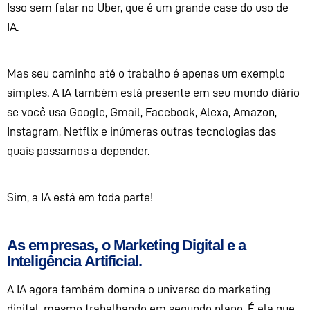
Isso sem falar no Uber, que é um grande case do uso de
IA.
Mas seu caminho até o trabalho é apenas
um exemplo
simples
. A IA também está presente em seu mundo diário
se você usa Google,
G
mail, Facebook,
Alexa
,
Amazon
,
Instagram, Netflix e inúmeras outras tecnologias
da
s
quais passamos a depender.
Sim, a IA
está
em toda parte!
As empresas, o Marketing Digital e a
Inteligência Artificial.
A IA agora também
domina o universo
do marketing
digital,
mesmo
trabalhando em segundo plano
. É ela que