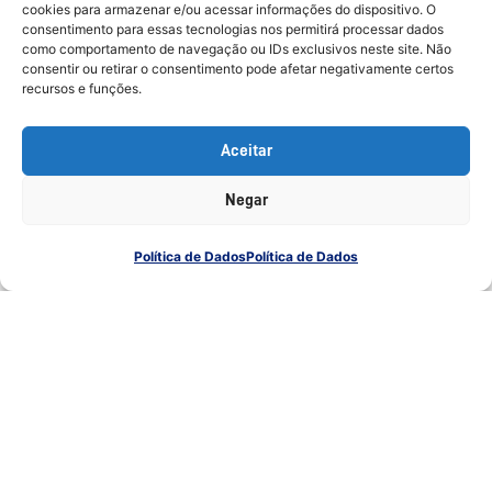
cookies para armazenar e/ou acessar informações do dispositivo. O
consentimento para essas tecnologias nos permitirá processar dados
como comportamento de navegação ou IDs exclusivos neste site. Não
consentir ou retirar o consentimento pode afetar negativamente certos
recursos e funções.
Aceitar
Negar
Política de Dados
Política de Dados
6 de setembro de 2024
6 min read
10 termos relacionados à inteligência
artificial que sua indústria precisa
conhecer